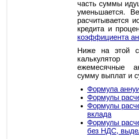
часть суммы иду
уменьшается. Ве
расчитывается и
кредита и проце
коэффициента ан
Ниже на этой с
калькулятор
ежемесячные а
сумму выплат и с
Формула аннуи
Формулы расче
Формулы расче
вклада
Формулы расче
без НДС, выд