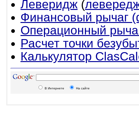
Леверидж
(
леверед
Финансовый рычаг 
Операционный рыча
Расчет точки безубы
Калькулятор ClasCal
В Интернете
На сайте