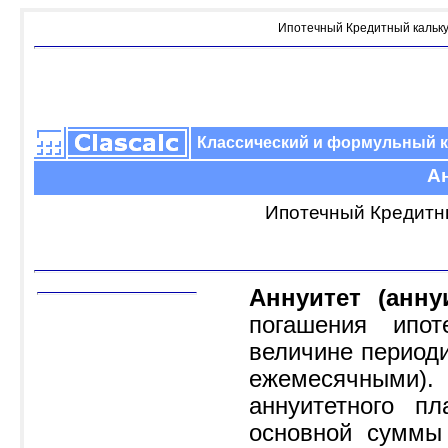
Ипотечный Кредитный калькул
Классический и формульный 
Ан
Ипотечный Кредитны
Аннуитет (анну
погашения ипо
величине период
ежемесячными
аннуитетного п
основной суммы 